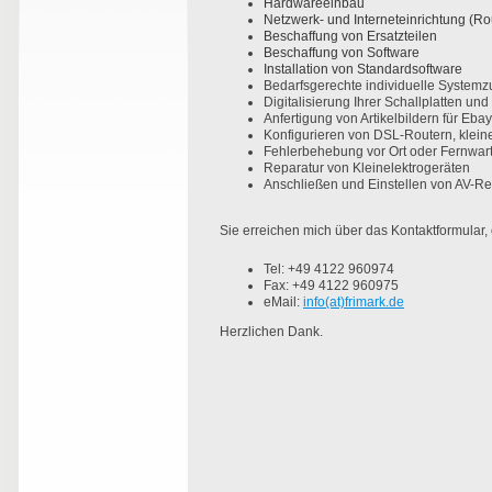
Hardwareeinbau
Netzwerk- und Interneteinrichtung (Ro
Beschaffung von Ersatzteilen
Beschaffung von Software
Installation von Standardsoftware
Bedarfsgerechte individuelle System
Digitalisierung Ihrer Schallplatten un
Anfertigung von Artikelbildern für Eba
Konfigurieren von DSL-Routern, klein
Fehlerbehebung vor Ort oder Fernwar
Reparatur von Kleinelektrogeräten
Anschließen und Einstellen von AV-Rec
Sie erreichen mich über das Kontaktformular,
Tel: +49 4122 960974
Fax: +49 4122 960975
eMail:
info(at)frimark.de
Herzlichen Dank.