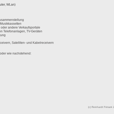
uter, WLan)
zusammenstellung
d Musikkassetten
y oder andere Verkaufsportale
en Telefonanlagen, TV-Geräten
tung
eivern, Satelliten- und Kabelreceivern
 oder wie nachstehend:
(c) Reinhardt Frimark